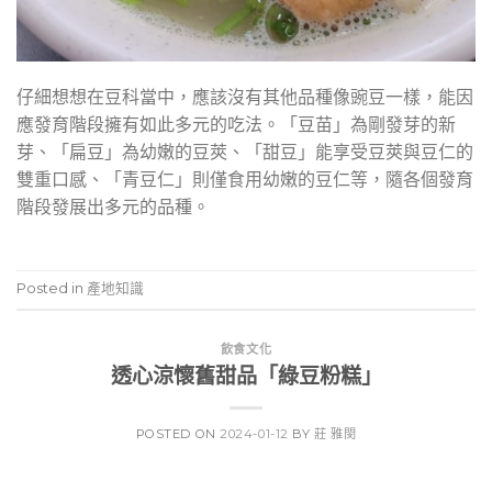
仔細想想在豆科當中，應該沒有其他品種像豌豆一樣，能因
應發育階段擁有如此多元的吃法。「豆苗」為剛發芽的新
芽、「扁豆」為幼嫩的豆莢、「甜豆」能享受豆莢與豆仁的
雙重口感、「青豆仁」則僅食用幼嫩的豆仁等，隨各個發育
階段發展出多元的品種。
Posted in
產地知識
飲食文化
透心涼懷舊甜品「綠豆粉糕」
POSTED ON
2024-01-12
BY
莊 雅閔