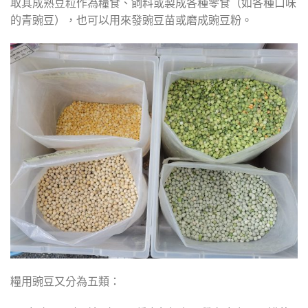
取其成熟豆粒作為糧食、飼料或製成各種零食（如各種口味
的青豌豆），也可以用來發豌豆苗或磨成豌豆粉。
糧用豌豆又分為五類：