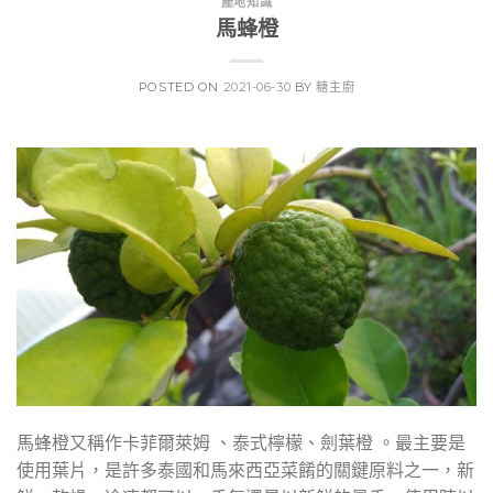
產地知識
馬蜂橙
POSTED ON
2021-06-30
BY
糖主廚
馬蜂橙又稱作卡菲爾萊姆 、泰式檸檬、劍葉橙 。最主要是
使用葉片，是許多泰國和馬來西亞菜餚的關鍵原料之一，新