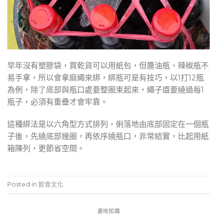
早年沒有塑膠袋，買乾貨可以用紙包，但醬油瓶、辣椒瓶不
易手拿，所以會拿麻繩來綁，綁瓶可是有技巧，以1打12瓶
為例，除了底部與瓶口處要整圈束起來，繩子還要繞過每1
瓶子，必須有重疊才會牢靠。
這種綁法是以六角型方式排列，俐落地由底部固定在一個瓶
子後，先繞底部幾圈，再依序繞瓶口，非常結實，比起用紙
箱陳列，更節省空間。
Posted in
飲食文化
產地知識