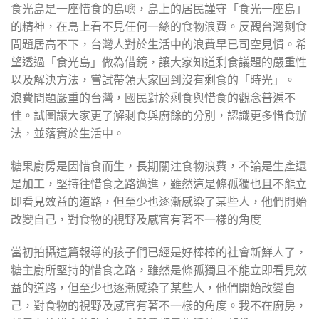
食光島是一座惜食的島嶼，島上的居民謹守「食光一座島」
的精神，在島上看不見任何一絲的食物浪費。反觀台灣剩食
問題居高不下，台灣人對於生活中的浪費早已司空見慣。希
望透過「食光島」做為借鏡，讓大家知道剩食議題的嚴重性
以及解決方法，嘗試帶領大家回到沒有剩食的「時光」。
浪費問題嚴重的台灣，國民對於剩食與惜食的觀念普遍不
佳。試圖讓大家更了解剩食與廚餘的分別，認識更多惜食辦
法，並落實於生活中。
糖果廚房是因惜食而生，長期關注食物浪費，不論是生產還
是加工，堅持往惜食之路邁進，雖然這是條孤獨也且不能立
即看見效益的道路，但至少也逐漸感染了某些人，他們開始
改變自己，對食物的視野及感官有著不一樣的角度
當初拍攝這篇報導的孩子們已經是好棒棒的社會新鮮人了，
糖主廚所堅持的惜食之路，雖然是條孤獨且不能立即看見效
益的道路，但至少也逐漸感染了某些人，他們開始改變自
己，對食物的視野及感官有著不一樣的角度。我不在廚房，