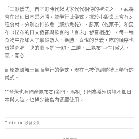
「三獻儀式」自室町時代起武家代代相傳的禮法之一，武將
會在出征日宣誓必勝，並舉行此儀式。擺於小飯桌上會有3
種食材，分別為打鮑魚（細鮑魚乾）、勝栗（乾栗子）和昆
布（昆布的日文發音與歡喜的「喜ぶ」發音相近），每一種
食物中都加入了擊殺敵人、獲勝、喜悅的含義，吃的順序也
很講究喔！吃的順序是“一鮑、二勝、三昆布”–>“打敵人，
贏，開心！！
而原為鼓舞士氣而舉行的儀式，現在已被傳到婚禮上舉行的
儀式。
**台灣也有國產昆布ㄛ(金門、馬祖)！因為養殖環境不如日
本與大陸，也鮮少被島內餐廳使用。
Posted in
飲食文化