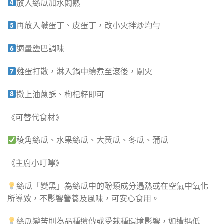
放入絲瓜加水悶熟
再放入鹹蛋丁、皮蛋丁，改小火拌炒均勻
適量鹽巴調味
雞蛋打散，淋入鍋中續煮至滾後，關火
撒上油蔥酥、枸杞籽即可
《可替代食材》
稜角絲瓜、水果絲瓜、大黃瓜、冬瓜、蒲瓜 ​
《主廚小叮嚀》
絲瓜「變黑」為絲瓜中的酚類成分遇熱或在空氣中氧化
所導致，不影響營養及風味，可安心食用。
絲瓜變苦則為品種遺傳或受栽種環境影響，如遭遇低