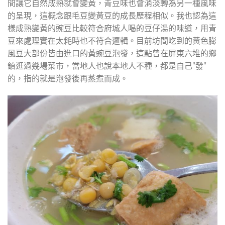
間讓它自然成熟就會變黃，青豆味也會消淡轉為另一種風味
的呈現，這概念跟毛豆變黃豆的成長歷程相似。我也認為這
樣成熟變黃的豌豆比較符合府城人喝的豆仔湯的味道，用青
豆來處理實在太耗時也不符合邏輯。目前坊間吃到的黃色膨
風豆大部份皆由進口的黃豌豆泡發，這點曾在屏東六堆的鄉
鎮逛過幾場菜市，當地人也說本地人不種，都是自己”發”
的，指的就是泡發後再蒸煮而成。