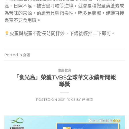
溫、日照不足、被害蟲叮咬等逆境，就會累積微量葫蘆素成
為苦味的來源，葫蘆素具輕微毒性，吃多易腹瀉，建議直接
丟棄不要食用囉。
皮蛋與鹹蛋不耐長時間拌炒，下鍋後輕拌二下即可。
Posted in
食譜
食農教育
「食光島」榮獲TVBS全球華文永續新聞報
導獎
POSTED ON
2021-10-03
BY
莊 雅閔