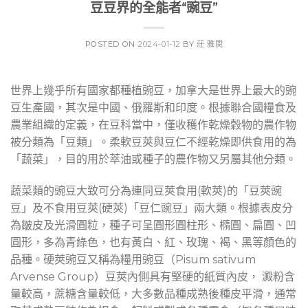
豆豆界的全能者“豌豆”
POSTED ON
2024-01-12
BY
莊 雅閔
世界上幾乎所有國家都種植豌豆，加拿大是世界上最大的豌
豆生產國，其次是中國、俄羅斯和印度。根據聯合國糧食及
農業組織的定義，在豆科當中，僅收穫作乾燥穀物的農作物
被分類為「豆類」。柔軟豆莢與豆仁不經乾燥即供食用的為
「蔬菜」，目的用於萃油或種子的農作物又另屬其他分類。
蔬菜類的豌豆大致可分為連同豆莢食用(軟莢)的「豆莢豌
豆」及不食用豆莢(硬莢)「豆仁豌豆」兩大類。根據表皮分
為皺皮及光滑圓粒，種子可呈圓形圓柱形、橢圓、扁圓、凹
圓形，多為青綠色，也有黃白、紅、玫瑰、褐、黑等顏色的
品種。硬莢豌豆又稱為糧用豌豆（Pisum sativum
Arvense Group）豆莢內側具有堅硬的紙質內皮， 澱粉含
量較高，蔗糖含量較低，大多數品種成熟後種皮平滑，通常