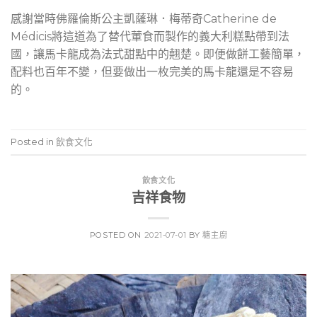
感謝當時佛羅倫斯公主凱薩琳．梅蒂奇Catherine de
Médicis將這道為了替代葷食而製作的義大利糕點帶到法
國，讓馬卡龍成為法式甜點中的翹楚。即便做餅工藝簡單，
配料也百年不變，但要做出一枚完美的馬卡龍還是不容易
的。
Posted in
飲食文化
飲食文化
吉祥食物
POSTED ON
2021-07-01
BY
糖主廚