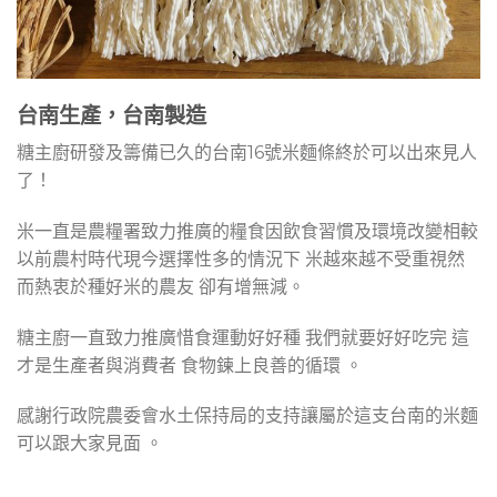
台南生產，台南製造
糖主廚研發及籌備已久的台南16號米麵條終於可以出來見人
了！
米一直是農糧署致力推廣的糧食因飲食習慣及環境改變相較
以前農村時代現今選擇性多的情況下 米越來越不受重視然
而熱衷於種好米的農友 卻有增無減。
糖主廚一直致力推廣惜食運動好好種 我們就要好好吃完 這
才是生產者與消費者 食物鍊上良善的循環 。
感謝行政院農委會水土保持局的支持讓屬於這支台南的米麵
可以跟大家見面 。