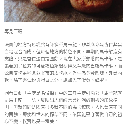
再見亞眠
法國的地方特色糕點有許多種馬卡龍，雖基底都是杏仁與蛋
白霜混合而成，但每個地方的特色不同，早期的馬卡龍沒有
夾餡、只是杏仁蛋白霜圓餅，現在大家所熟悉的馬卡龍，是
裹著加了色素的可愛粉色系很易碎又精緻的巴黎馬卡龍，而
源自皮卡第地區亞眠市的馬卡龍，外型為金黃圓塊，外硬內
軟，除了杏仁粉與蛋白之外，還加入了蛋黃、蜂蜜。
觀看日劇「主廚是名偵探」中的三舟主廚引喻著「馬卡龍就
是馬卡龍」一語，反映出人們經常會拘泥於刻板的印象準
則，但就如同法國有很多種不同的馬卡龍般，人也會有不同
的面貌，即使和世人的標準不同，依舊能堅守著做自己的初
心不變，樸實也是一種美。