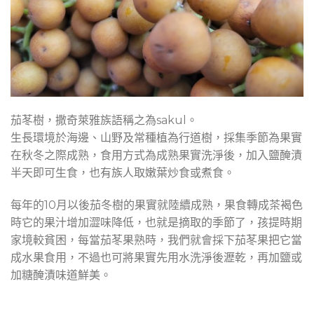
茄苳樹，撒奇萊雅族語稱之為sakul。
生長環境於海邊、山野及常種植為行道樹，採集季節為果實
在秋冬之際成熟，食用方式為成熟果實洗淨後，加入鹽醃漬
半天即可生食，也有族人取嫩葉炒食或煮食。
每年的10月以後茄冬樹的果實就陸續成熟，果食轉成茶褐色
時它的果汁增加澀味降低，也就是摘取的季節了，孩提時期
家境較貧困，每當茄苳果熟時，我們就會採下茄苳果把它當
成水果食用，不過也可將果實先用水洗淨後瀝乾，再加鹽或
加糖醃漬味道鮮美。