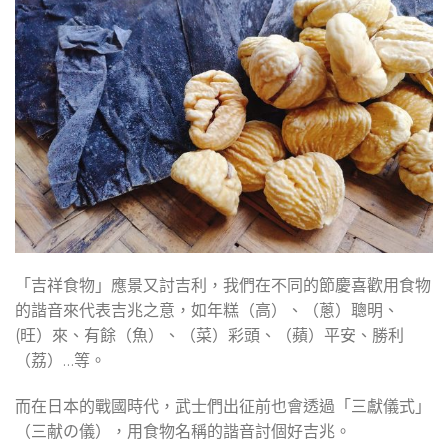
「吉祥食物」應景又討吉利，我們在不同的節慶喜歡用食物
的諧音來代表吉兆之意，如年糕（高）、（蔥）聰明、
(旺）來、有餘（魚）、（菜）彩頭、（蘋）平安、勝利
（荔）…等。
而在日本的戰國時代，武士們出征前也會透過「三獻儀式」
（三献の儀），用食物名稱的諧音討個好吉兆。