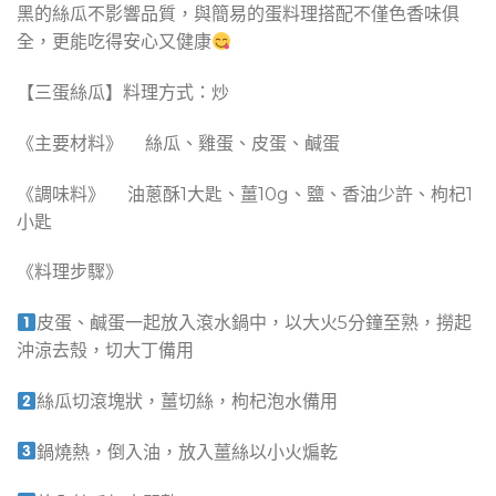
黑的絲瓜不影響品質，與簡易的蛋料理搭配不僅色香味俱
全，更能吃得安心又健康
​
【三蛋絲瓜】料理方式：炒
《主要材料》 絲瓜、雞蛋、皮蛋、鹹蛋
《調味料》 油蔥酥1大匙、薑10g、鹽、香油少許、枸杞1
小匙
《料理步驟》
皮蛋、鹹蛋一起放入滾水鍋中，以大火5分鐘至熟，撈起
沖涼去殼，切大丁備用
絲瓜切滾塊狀，薑切絲，枸杞泡水備用
鍋燒熱，倒入油，放入薑絲以小火煸乾