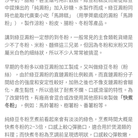
沙牛奶、甜點，甚至還可用於敷臉，綠豆粉糕反而是從綠豆
中提煉出的「純澱粉」加入砂糖、水製作而成。綠豆澱粉同
時也能取代廣東小吃「馬蹄糕」（用荸薺磨成的澱粉「馬蹄
粉」），製作涼粉、粉皮、腸粉、冬粉等產品。
講到綠豆澱粉一定想的到冬粉，一般常見的主食類乾貨總是
少不了冬粉、米粉、麵條這三兄弟，但因為冬粉和米粉又同
屬米白色的細絲狀，所以不少人常常被搞混。
早期的冬粉多以綠豆澱粉加工製成，又叫做綠豆冬粉（粉
絲），由於綠豆澱粉的直鏈澱粉比例較高，而直鏈澱粉分子
間結合的強度和安定性較好，加熱之後也不像支鏈澱粉會糊
化、產生黏性，所以造就了耐煮不爛、口感滑溜的特性。為
了改變特性，有廠商會混合或改使用其他原料來製做
「快煮
冬粉」
，例如：馬鈴薯粉、樹薯粉、番薯粉等。
純綠豆冬粉烹煮前看起來會有淡淡的綠色，烹煮時間大概是
快煮冬粉的2~3倍，口感上較Q彈脆口，適合用於煲湯類的
料理；而快煮冬粉為烹調前呈現透明狀，口感較Q彈軟嫩，