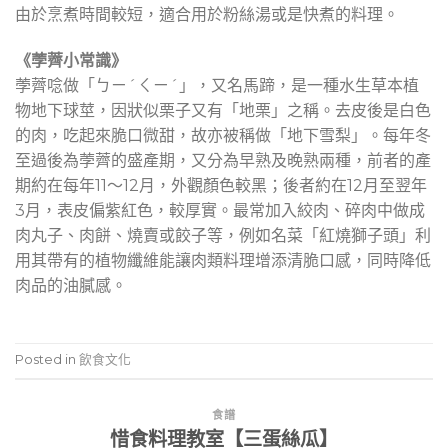
由於烹煮時間較短，適合用於粉絲湯或是快煮的料理。
《荸薺小常識》
荸薺唸做「ㄅㄧˊㄑㄧˊ」，又名馬蹄，是一種水生草本植
物地下球莖，因狀似栗子又有「地栗」之稱。去皮後是白色
的肉，吃起來脆口微甜，故亦被稱做「地下雪梨」。每年冬
至過後為荸薺的盛產期，又分為早熟及晚熟兩種，前者的產
期約在每年11～12月，外觀顏色較黑；後者約在12月至翌年
3月，表皮偏紫紅色，較厚實。最常加入絞肉、碎肉中做成
肉丸子、肉餅、燒賣或餃子等，例如名菜「紅燒獅子頭」利
用其帶有的植物纖維能讓肉類料理增添清脆口感，同時降低
肉品的油膩感。
Posted in
飲食文化
食譜
惜食料理教室【三蛋絲瓜】