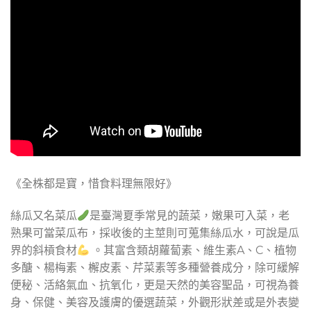
《全株都是寶，惜食料理無限好》
絲瓜又名菜瓜
是臺灣夏季常見的蔬菜，嫩果可入菜，老
熟果可當菜瓜布，採收後的主莖則可蒐集絲瓜水，可說是瓜
界的斜槓食材
​。其富含類胡蘿蔔素、維生素A、C、植物
多醣、楊梅素、檞皮素、芹菜素等多種營養成分，除可緩解
便秘、活絡氣血、抗氧化，更是天然的美容聖品，可視為養
身、保健、美容及護膚的優選蔬菜，外觀形狀差或是外表變