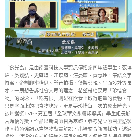
「食光島」是由南臺科技大學資訊傳播系四年級學生：張博
瑋、吳翊弘、史庭瑄、江苡煊、汪晏慈、黃惠玲，集結文字
撰寫、企劃腳本構思、影音拍攝、後製剪輯、平面設計等長
才，一展想告訴社會大眾的理念。希望帶給民眾「珍惜食
物」的觀念，「吃有限」則是在飲食上取得適量的食物，不
只是字面上的把食物吃光，更是要珍惜每一次的餐桌時光。
該片獲選TVBS第五屆「全球華文永續報導獎」學生組長影
片類優等獎，作品以新聞節目為基礎，參考兒少節目型態製
作。特色強調以吉祥物動畫解說、串場結合新聞採訪，透過
輕鬆、活潑的方式詮釋較為嚴肅的議題。促使國人提升相關