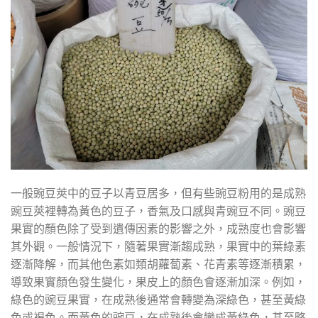
一般豌豆莢中的豆子以青豆居多，但有些豌豆粉用的是成熟
豌豆莢裡轉為黃色的豆子，香氣及口感與青豌豆不同。豌豆
果實的顏色除了受到遺傳因素的影響之外，成熟度也會影響
其外觀。一般情況下，隨著果實漸趨成熟，果實中的葉綠素
逐漸降解，而其他色素如類胡蘿蔔素、花青素等逐漸積累，
導致果實顏色發生變化，果皮上的顏色會逐漸加深。例如，
綠色的豌豆果實，在成熟後通常會轉變為深綠色，甚至黃綠
色或褐色。而黃色的豌豆，在成熟後會變成黃綠色，甚至略