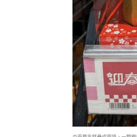
由兩層年糕疊成圓塔，一顆橙