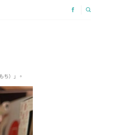
）
もち）」。