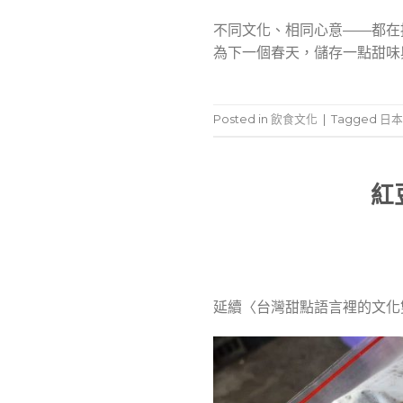
不同文化、相同心意——都在
為下一個春天，儲存一點甜味
Posted in
飲食文化
|
Tagged
日本
紅
延
續〈台灣甜點語言裡的文化