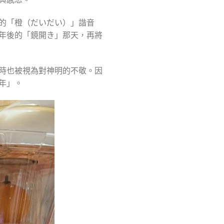
的「橙（だいだい）」諧音
年後的「鏡開き」那天，再將
時也被視為對神明的不敬。因
年」。