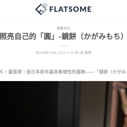
飲食文化
照亮自己的「圓」-鏡餅（かがみもち
POSTED ON
2025-11-12
BY
莊 雅閔
片。畫面裡，是日本新年最具象徵性的擺飾——「鏡餅（かがみ