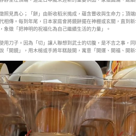
徵照見真心；「餅」由新收稻米搗成，蘊含豐收與生命力；頂端
代相傳。每到年尾，日本家庭會將鏡餅擺在神棚或玄關，直到新
，象徵「把神明的祝福化為自己繼續生活的力量」。
使用刀子。因為「切」讓人聯想到武士的切腹，是不吉之事，同
說「開鏡」，用木槌或手將年糕敲開，寓意「開運、開福、開新