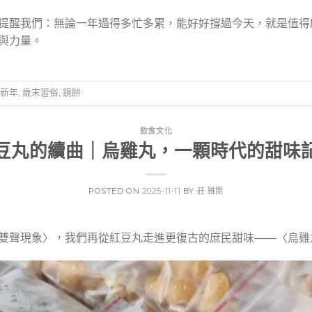
提醒我們：無論一年過得多忙多累，能好好撐過今天，就是值得
與力量。
新年
,
歲末習俗
,
鏡餅
飲食文化
豆丸的續曲｜烏雞丸，一顆時代的甜味
POSTED ON
2025-11-11
BY
莊 雅閔
雙聲現象〉，我們再從紅豆丸走進更復古的庶民甜味——〈烏雞