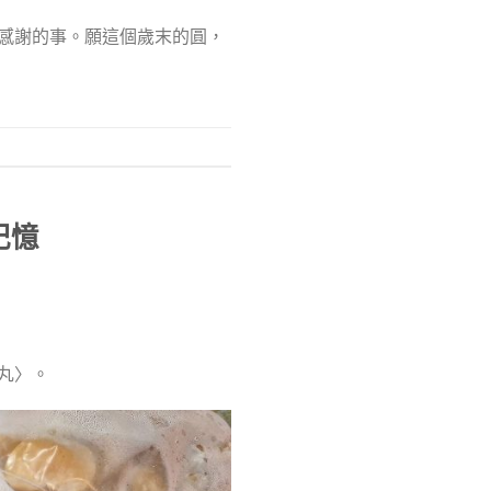
感謝的事。願這個歲末的圓，
記憶
丸〉。