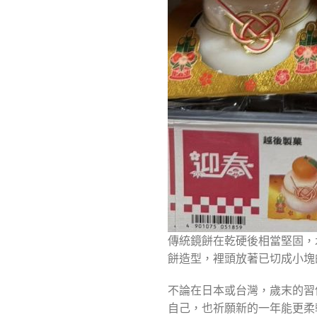
傳統鏡餅在乾硬後相當堅固，
餅造型，裡頭放著已切成小塊
不論在日本或台灣，歲末的習
自己，也祈願新的一年能更柔