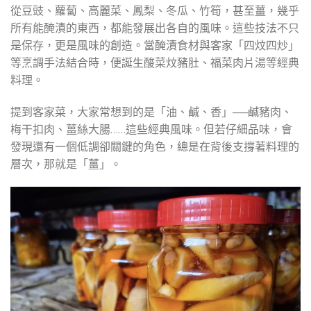
從豆豉、蘿蔔、高麗菜、鳳梨、冬瓜、竹筍，甚至薑，幾乎
所有能醃漬的東西，都能發展出各自的風味。這些技法不只
是保存，更是風味的創造。當醃漬食材與客家「四炆四炒」
等烹調手法結合時，便誕生酸菜炆豬肚、福菜肉片湯等經典
料理。
提到客家菜，大家常想到的是「油、鹹、香」──鹹豬肉、
梅干扣肉、薑絲大腸……這些經典風味。但若仔細品味，會
發現還有一個低調卻關鍵的角色，總是在背後支撐著料理的
層次，那就是「薑」。