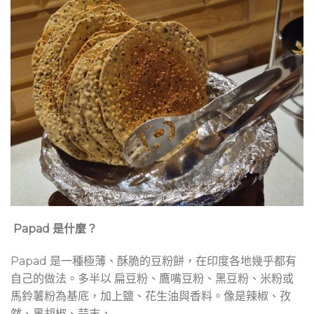
Papad 是什麼？
Papad 是一種極薄、酥脆的豆粉餅，在印度各地幾乎都有
自己的做法。多半以 扁豆粉、鷹嘴豆粉、黑豆粉、米粉或
馬鈴薯粉為基底，加上鹽、花生油與香料。像是辣椒、孜
然、黑胡椒、蒜末，