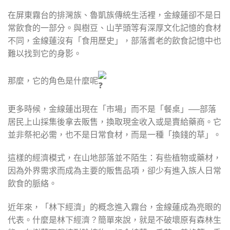
在屏東霧台的排灣族、魯凱族傳統生活裡，金線蓮卻不是日
常飲食的一部分。與樹豆、山芋頭等有深厚文化記憶的食材
不同，金線蓮沒有「食用歷史」，部落耆老的飲食記憶中也
難以找到它的身影。
那麼，它的角色是什麼呢
更多時候，金線蓮出現在「市場」而不是「餐桌」──部落
居民上山採集後拿去販售，換取現金收入或是賣給藥商。它
並非祭祀必需，也不是日常食材，而是一種「換錢的草」。
這樣的經濟模式，在山地部落並不陌生：有些植物或藥材，
因為外界需求而成為主要的販售品項，卻少有進入族人日常
飲食的脈絡。
近年來，「林下經濟」的概念進入霧台，金線蓮成為亮眼的
代表。什麼是林下經濟？簡單來說，就是不破壞原有森林生