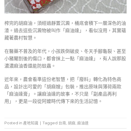
榨完的胡麻油，須經過靜置沉澱，桶底會積下一層深色的油
渣。過去這些沉澱物被叫作「麻油達」，看似沒用，其實蘊
藏著農村智慧。
在醫藥不普及的年代，小孩跌倒破皮、冬天手腳龜裂、甚至
小豬閹割後的傷口，都會抹上一點「麻油達」，有人說那股
濃濃麻油香還能防蚊蟲。
近年來，農會看準這份老智慧，把「廢料」轉化為特色商
品，設計出可愛的「胡麻嫂」包裝，推出原味與薄荷兩款
「麻油達膏」。讓麻油達的故事，不只是「副產品再利
用」，更是一段從阿嬤時代傳下來的生活記憶。
Posted in
產地知識
|
Tagged
台南
,
胡麻
,
麻油達