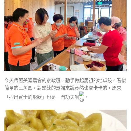
今天帶著美濃農會的家政班，動手做起馬祖的地瓜餃。看似
簡單的三角圓，對熟練的煮婦來說竟然也會卡卡的，原來
「捏出賓士的形狀」也是一門功夫啊
。