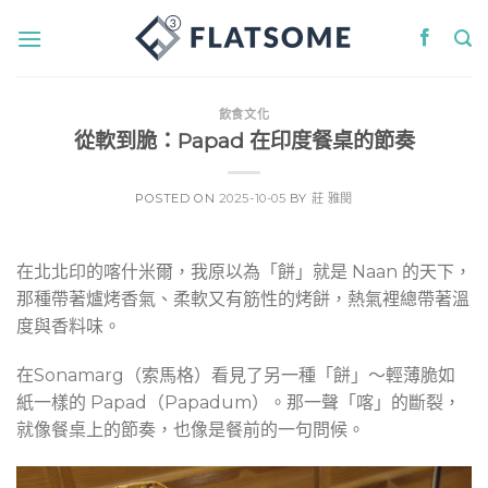
Skip
to
content
飲食文化
從軟到脆：Papad 在印度餐桌的節奏
POSTED ON
2025-10-05
BY
莊 雅閔
在北北印的喀什米爾，我原以為「餅」就是 Naan 的天下，
那種帶著爐烤香氣、柔軟又有筋性的烤餅，熱氣裡總帶著溫
度與香料味。
在Sonamarg（索馬格）看見了另一種「餅」～輕薄脆如
紙一樣的 Papad（Papadum）。那一聲「喀」的斷裂，
就像餐桌上的節奏，也像是餐前的一句問候。