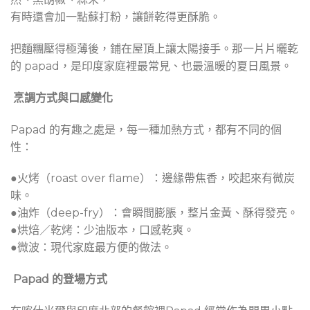
有時還會加一點蘇打粉，讓餅乾得更酥脆。
把麵糰壓得極薄後，鋪在屋頂上讓太陽接手。那一片片曬乾
的 papad，是印度家庭裡最常見、也最溫暖的夏日風景。
烹調方式與口感變化
Papad 的有趣之處是，每一種加熱方式，都有不同的個
性：
●火烤（roast over flame）：邊緣帶焦香，咬起來有微炭
味。
●油炸（deep-fry）：會瞬間膨脹，整片金黃、酥得發亮。
●烘焙／乾烤：少油版本，口感乾爽。
●微波：現代家庭最方便的做法。
Papad 的登場方式