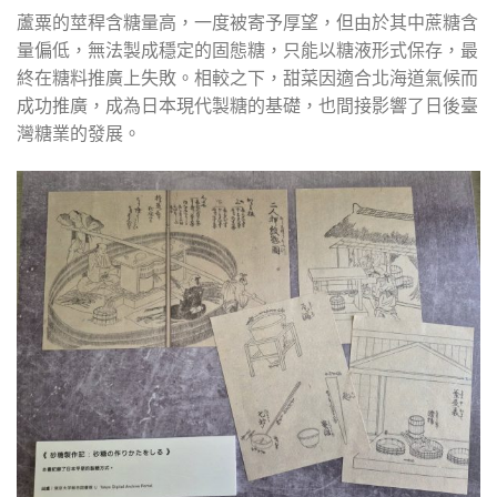
蘆粟的莖稈含糖量高，一度被寄予厚望，但由於其中蔗糖含
量偏低，無法製成穩定的固態糖，只能以糖液形式保存，最
終在糖料推廣上失敗。相較之下，甜菜因適合北海道氣候而
成功推廣，成為日本現代製糖的基礎，也間接影響了日後臺
灣糖業的發展。