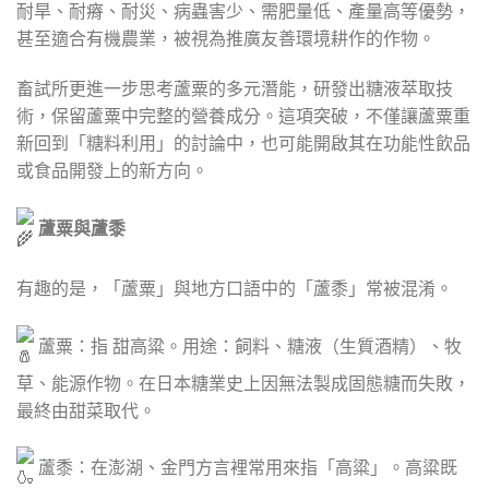
耐旱、耐瘠、耐災、病蟲害少、需肥量低、產量高等優勢，
甚至適合有機農業，被視為推廣友善環境耕作的作物。
畜試所更進一步思考蘆粟的多元潛能，研發出糖液萃取技
術，保留蘆粟中完整的營養成分。這項突破，不僅讓蘆粟重
新回到「糖料利用」的討論中，也可能開啟其在功能性飲品
或食品開發上的新方向。
蘆粟與蘆黍
有趣的是，「蘆粟」與地方口語中的「蘆黍」常被混淆。
蘆粟：指 甜高粱。用途：飼料、糖液（生質酒精）、牧
草、能源作物。在日本糖業史上因無法製成固態糖而失敗，
最終由甜菜取代。
蘆黍：在澎湖、金門方言裡常用來指「高粱」。高粱既