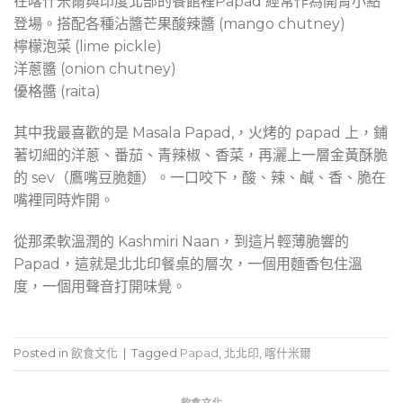
在喀什米爾與印度北部的餐館裡Papad 經常作為開胃小點
登場。搭配各種沾醬芒果酸辣醬 (mango chutney)
檸檬泡菜 (lime pickle)
洋蔥醬 (onion chutney)
優格醬 (raita)
其中我最喜歡的是 Masala Papad,，火烤的 papad 上，鋪
著切細的洋蔥、番茄、青辣椒、香菜，再灑上一層金黃酥脆
的 sev（鷹嘴豆脆麵）。一口咬下，酸、辣、鹹、香、脆在
嘴裡同時炸開。
從那柔軟溫潤的 Kashmiri Naan，到這片輕薄脆響的
Papad，這就是北北印餐桌的層次，一個用麵香包住溫
度，一個用聲音打開味覺。
Posted in
飲食文化
|
Tagged
Papad
,
北北印
,
喀什米爾
飲食文化