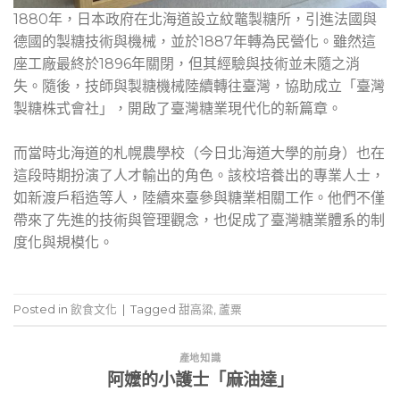
1880年，日本政府在北海道設立紋鼈製糖所，引進法國與
德國的製糖技術與機械，並於1887年轉為民營化。雖然這
座工廠最終於1896年關閉，但其經驗與技術並未隨之消
失。隨後，技師與製糖機械陸續轉往臺灣，協助成立「臺灣
製糖株式會社」，開啟了臺灣糖業現代化的新篇章。
而當時北海道的札幌農學校（今日北海道大學的前身）也在
這段時期扮演了人才輸出的角色。該校培養出的專業人士，
如新渡戶稻造等人，陸續來臺參與糖業相關工作。他們不僅
帶來了先進的技術與管理觀念，也促成了臺灣糖業體系的制
度化與規模化。
Posted in
飲食文化
|
Tagged
甜高粱
,
蘆粟
產地知識
阿嬤的小護士「麻油達」