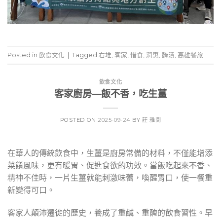
Posted in
飲食文化
|
Tagged
右堆
,
客家
,
惜食
,
潤惠
,
醃漬
,
高雄餐旅
飲食文化
客家廚房—飯不香，吃生薑
POSTED ON
2025-09-24
BY
莊 雅閔
在華人的傳統飲食中，生薑是廚房常備的材料，不僅能增添
菜餚風味，更有暖胃、促進食欲的功效。當飯吃起來不香、
精神不佳時，一片生薑就能刺激味蕾，喚醒胃口，使一餐重
新變得可口。
客家人顛沛遷徙的歷史，養成了重鹹、重醃的飲食習性。早