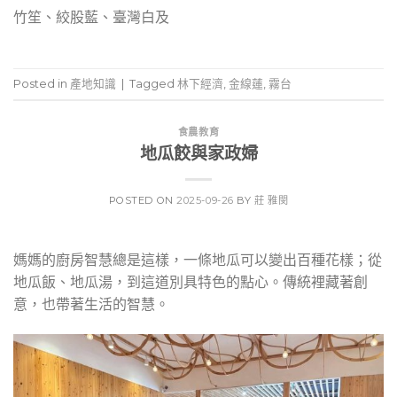
竹笙、絞股藍、臺灣白及
Posted in
產地知識
|
Tagged
林下經濟
,
金線蓮
,
霧台
食農教育
地瓜餃與家政婦
POSTED ON
2025-09-26
BY
莊 雅閔
媽媽的廚房智慧總是這樣，一條地瓜可以變出百種花樣；從
地瓜飯、地瓜湯，到這道別具特色的點心。傳統裡藏著創
意，也帶著生活的智慧。