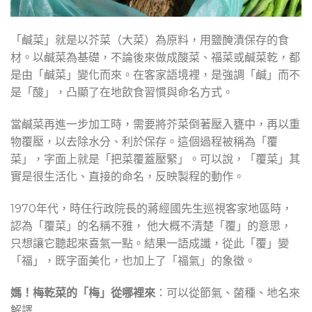
「鹹菜」就是以芥菜（大菜）為原料，用鹽醃漬保存的食
材。以鹹菜為基礎，不論後來做成酸菜、福菜或鹹菜乾，都
是由「鹹菜」變化而來。在客家語境裡，是強調「鹹」而不
是「酸」，凸顯了在地飲食習慣與命名方式。
當鹹菜再進一步加工時，需要將芥菜倒著壓入甕中，再以重
物覆壓，以去除水分、利於保存。這個過程被稱為「覆
菜」，字面上就是「把菜覆蓋壓緊」。可以說，「覆菜」其
實是很生活化、直接的命名，反映製程的動作。
1970年代，時任行政院長的蔣經國先生巡視客家地區時，
認為「覆菜」的名稱不雅， 他大概不清楚「覆」的意思，
只想讓它聽起來喜氣一點。結果一語成讖，從此「覆」變
「福」，既字面美化，也加上了「福氣」的象徵。
媽！梅乾菜的「梅」從哪裡來
：可以從節氣、菌種、地名來
解譯