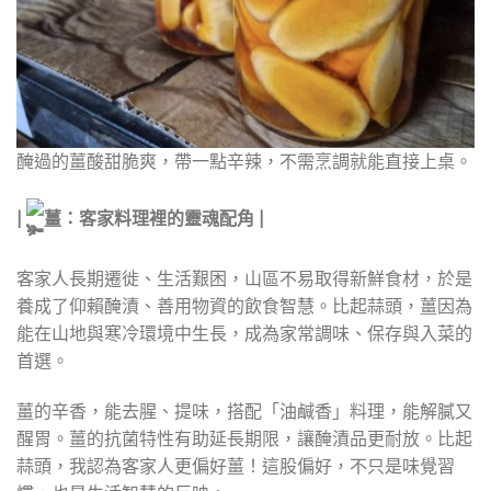
醃過的薑酸甜脆爽，帶一點辛辣，不需烹調就能直接上桌。
|
薑：客家料理裡的靈魂配角 |
客家人長期遷徙、生活艱困，山區不易取得新鮮食材，於是
養成了仰賴醃漬、善用物資的飲食智慧。比起蒜頭，薑因為
能在山地與寒冷環境中生長，成為家常調味、保存與入菜的
首選。
薑的辛香，能去腥、提味，搭配「油鹹香」料理，能解膩又
醒胃。薑的抗菌特性有助延長期限，讓醃漬品更耐放。比起
蒜頭，我認為客家人更偏好薑！這股偏好，不只是味覺習