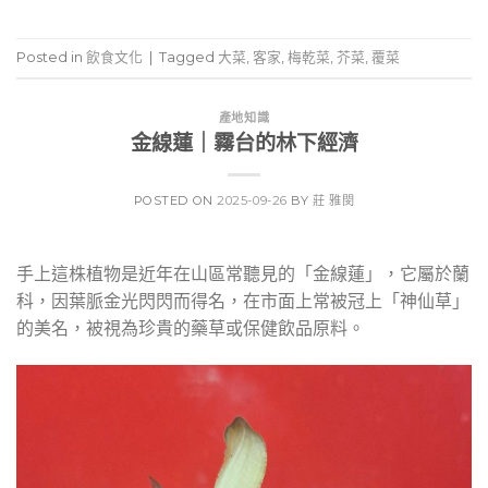
Posted in
飲食文化
|
Tagged
大菜
,
客家
,
梅乾菜
,
芥菜
,
覆菜
產地知識
金線蓮｜霧台的林下經濟
POSTED ON
2025-09-26
BY
莊 雅閔
手上這株植物是近年在山區常聽見的「金線蓮」，它屬於蘭
科，因葉脈金光閃閃而得名，在市面上常被冠上「神仙草」
的美名，被視為珍貴的藥草或保健飲品原料。