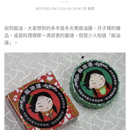
POSTED ON
2025-09-29
BY
莊 雅閔
說到麻油，大家想到的多半是冬天煮麻油雞、月子裡的補
品，或是料理裡那一滴提香的靈魂，但很少人知道「麻油
達」。