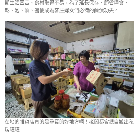
期生活困苦、食材取得不易，為了延長保存、節省糧食，
乾、泡、醃、醬便成為客庄婦女們必備的醃漬功夫。
在地的雜貨店真的是尋寶的好地方啊！老闆都會親自搬出私
房罐罐