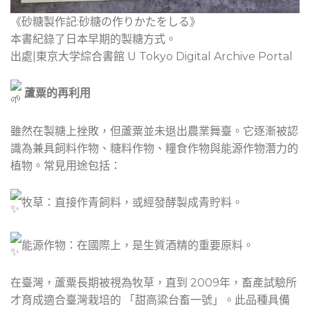
《砂糖製作記:砂糖の作りかたをしる》
本書紀錄了日本早期的製糖方式。
出處|東京大学綜合書館 U Tokyo Digital Archive Portal
蘆粟的再利用
雖然在製糖上挫敗，但蘆粟並未退出農業舞臺。它逐漸被認
識為兼具飼料作物、糖料作物、糧食作物與能源作物潛力的
植物。常見用途包括：
牧草：直接作青飼料，或經發酵製成青貯料。
能源作物：在國際上，是生質酒精的重要原料。
在臺灣，蘆粟長期被視為牧草，直到 2009年，畜產試驗所
才育成適合臺灣栽培的 「甜高粱台畜一號」。此品種具備