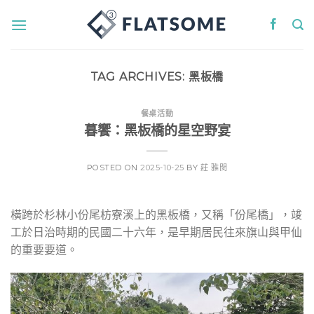
Skip
to
content
TAG ARCHIVES:
黑板橋
餐桌活動
暮饗：黑板橋的星空野宴
POSTED ON
2025-10-25
BY
莊 雅閔
橫跨於杉林小份尾枋寮溪上的黑板橋，又稱「份尾橋」，竣
工於日治時期的民國二十六年，是早期居民往來旗山與甲仙
的重要要道。