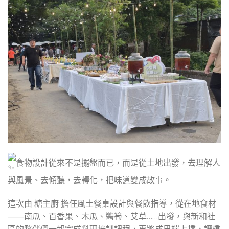
食物設計從來不是擺盤而已，而是從土地出發，去理解人
與風景、去傾聽，去轉化，把味道變成故事。
這次由 糖主廚 擔任風土餐桌設計與餐飲指導，從在地食材
——南瓜、百香果、木瓜、醬筍、艾草……出發，與新和社