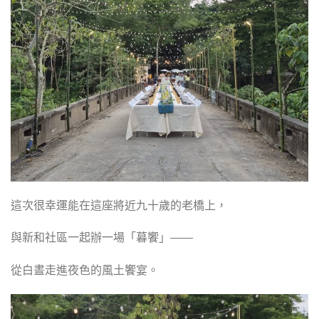
這次很幸運能在這座將近九十歲的老橋上，
與新和社區一起辦一場「暮饗」——
從白晝走進夜色的風土饗宴。