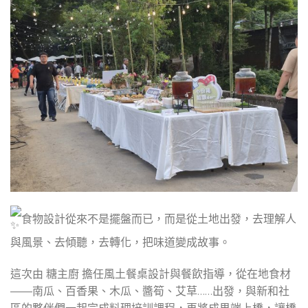
食物設計從來不是擺盤而已，而是從土地出發，去理解人
與風景、去傾聽，去轉化，把味道變成故事。
這次由 糖主廚 擔任風土餐桌設計與餐飲指導，從在地食材
——南瓜、百香果、木瓜、醬筍、艾草……出發，與新和社