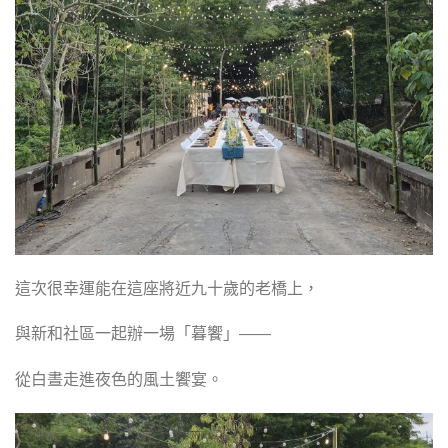
這次很幸運能在這座將近九十歲的老橋上，
與新和社區一起辦一場「暮饗」——
從白晝走進夜色的風土饗宴。