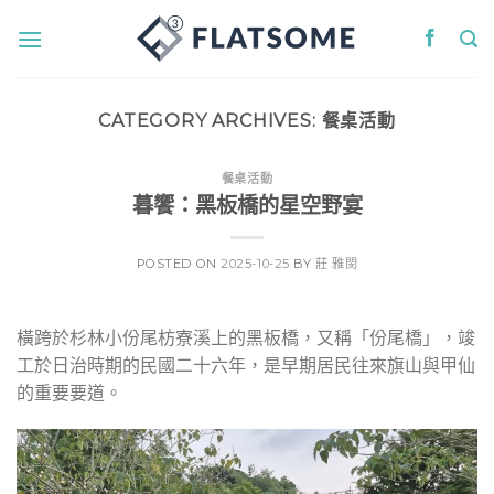
Skip
to
content
CATEGORY ARCHIVES:
餐桌活動
餐桌活動
暮饗：黑板橋的星空野宴
POSTED ON
2025-10-25
BY
莊 雅閔
橫跨於杉林小份尾枋寮溪上的黑板橋，又稱「份尾橋」，竣
工於日治時期的民國二十六年，是早期居民往來旗山與甲仙
的重要要道。