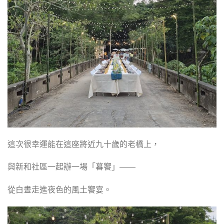
這次很幸運能在這座將近九十歲的老橋上，
與新和社區一起辦一場「暮饗」——
從白晝走進夜色的風土饗宴。