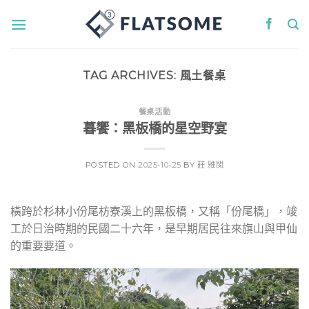
Skip
to
content
TAG ARCHIVES:
風土餐桌
餐桌活動
暮饗：黑板橋的星空野宴
POSTED ON
2025-10-25
BY
莊 雅閔
橫跨於杉林小份尾枋寮溪上的黑板橋，又稱「份尾橋」，竣
工於日治時期的民國二十六年，是早期居民往來旗山與甲仙
的重要要道。