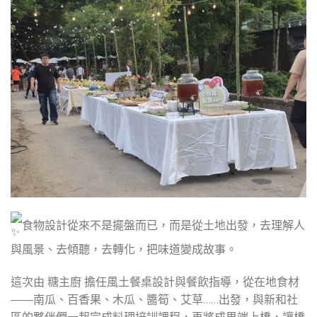
食物設計從來不是擺盤而已，而是從土地出發，去理解人
與風景、去傾聽，去轉化，把味道變成故事。
這次由 糖主廚 擔任風土餐桌設計與餐飲指導，從在地食材
——南瓜、百香果、木瓜、醬筍、艾草……出發，與新和社