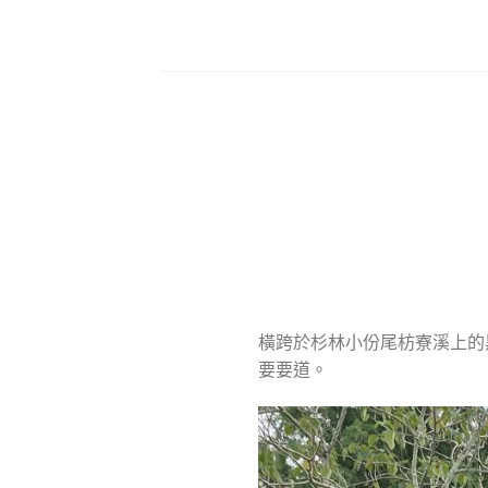
Skip
to
content
橫跨於杉林小份尾枋寮溪上的
要要道。