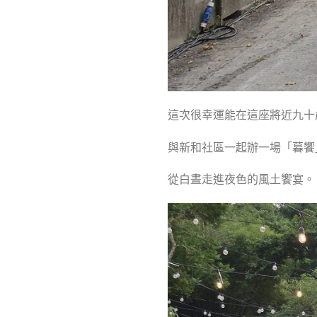
這次很幸運能在這座將近九十
與新和社區一起辦一場「暮饗
從白晝走進夜色的風土饗宴。