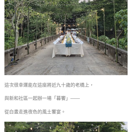
這次很幸運能在這座將近九十歲的老橋上，
與新和社區一起辦一場「暮饗」——
從白晝走進夜色的風土饗宴。