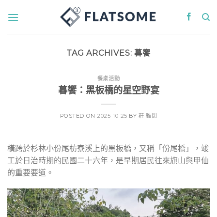
Skip
to
content
TAG ARCHIVES:
暮饗
餐桌活動
暮饗：黑板橋的星空野宴
POSTED ON
2025-10-25
BY
莊 雅閔
橫跨於杉林小份尾枋寮溪上的黑板橋，又稱「份尾橋」，竣
工於日治時期的民國二十六年，是早期居民往來旗山與甲仙
的重要要道。