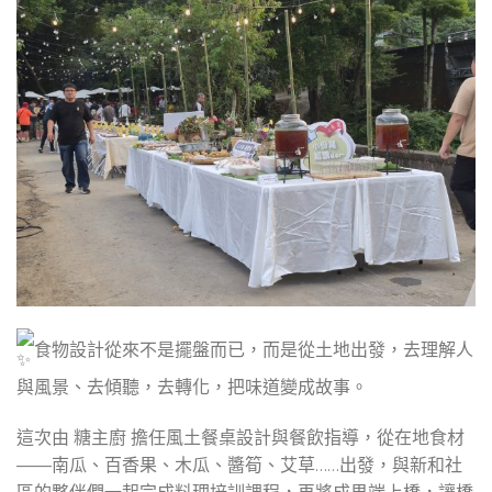
食物設計從來不是擺盤而已，而是從土地出發，去理解人
與風景、去傾聽，去轉化，把味道變成故事。
這次由 糖主廚 擔任風土餐桌設計與餐飲指導，從在地食材
——南瓜、百香果、木瓜、醬筍、艾草……出發，與新和社