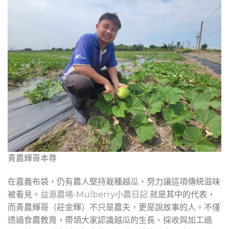
青農輝哥本尊
在嘉義布袋，仍有農人堅持栽種越瓜，努力讓這項傳統滋味
被看見。
益源農場-Mulberry小農日記
就是其中的代表，
而青農輝哥（莊金輝）不只是農夫，更是說故事的人。不僅
透過食農教育，帶領大家認識越瓜的生長、採收與加工過