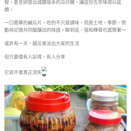
程，甚至研發出減鹽版本的瓜仔脯，讓這份古早味得以延
續。
一口簡單的鹹瓜片，吃的不只是調味，而是土地、季節、勞
動與記憶共同醞釀出的味道。聊到這，我和輝哥也感慨著～
或許有一天，越瓜會淡出大家的生活
但只要還有人記得、有人分享
它就不會真正消失