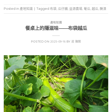
Posted in
產地知識
|
Tagged
布袋
,
瓜仔脯
,
益源農場
,
菴瓜
,
越瓜
,
醃漬
產地知識
餐桌上的隱滋味——布袋越瓜
POSTED ON
2025-09-16
BY
莊 雅閔