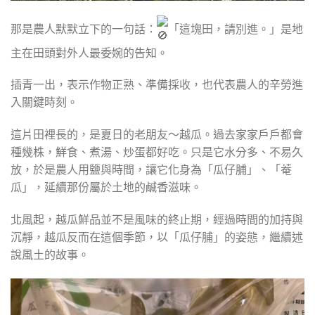
那是農人默默立下的一句話：
「這塊田，請別進。」是地
主在田頭對外人最委婉的告知。
插青一出，表示作物正熟、準備採收，也代表農人的辛勞進
入關鍵時刻。
這片田裡長的，是夏日的老朋友～越瓜。過去家家戶戶都會
種幾株，鮮食、煮湯、炒蛋都好吃。只是它水分多、不易久
放，於是農人用鹽與時間，讓它化身為「瓜仔脯」、「菴
瓜」，延續那份屬於土地的鹹香滋味。
北風起，越瓜鮮品並不是風味的終止期，經過時間的加持與
沉靜，越瓜反而在這個季節，以「瓜仔脯」的姿態，繼續述
說風土的故事。