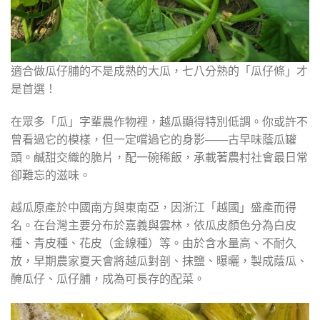
適合做瓜仔脯的不是成熟的大瓜，七八分熟的「瓜仔條」才
是首選！
在眾多「瓜」字輩農作物裡，越瓜顯得特別低調。你或許不
曾看過它的模樣，但一定嚐過它的身影——古早味蔭瓜罐
頭。鹹甜交織的脆片，配一碗稀飯，承載著農村社會最日常
卻難忘的滋味。
越瓜原產於中國南方與東南亞，因浙江「越國」盛產而得
名。在台灣主要分布於嘉義與雲林，依瓜皮顏色分為白皮
種、青皮種、花皮（金線種）等。由於含水量高、不耐久
放，早期農家夏天會將越瓜對剖、抹鹽、曝曬，製成蔭瓜、
醃瓜仔、瓜仔脯，成為可長存的配菜。