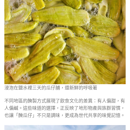
浸泡在鹽水裡三天的瓜仔脯，還新鮮的呼吸著
不同地區的醃製方式展現了飲食文化的差異：有人偏甜，有
人偏鹹。這些味道的選擇，正反映了地形物產與族群習慣，
也讓「醃瓜仔」不只是調味，更成為世代共享的味覺記憶。