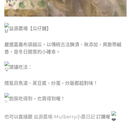
益源農場【瓜仔脯】
嚴選嘉義布袋越瓜，以傳統古法醃漬、無添加，爽脆帶鹹
香，是冬日開胃的小確幸。
建議吃法：
煨虱目魚湯、蒸豆腐、炒蛋、炒飯都超對味！
廚房吃得到，也買得到喔！
也可以直接跟
益源農場-Mulberry小農日記
訂購喔