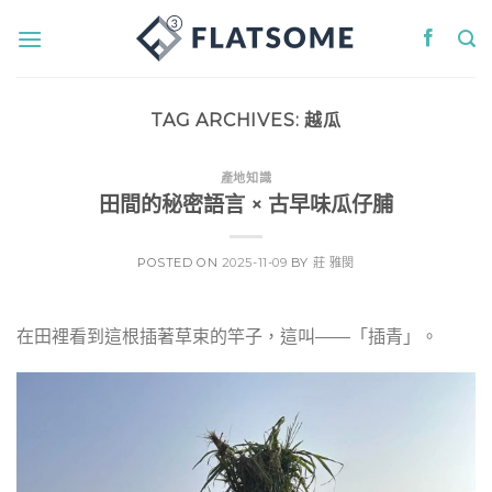
Skip
to
content
TAG ARCHIVES:
越瓜
產地知識
田間的秘密語言 × 古早味瓜仔脯
POSTED ON
2025-11-09
BY
莊 雅閔
在田裡看到這根插著草束的竿子，這叫——「插青」。