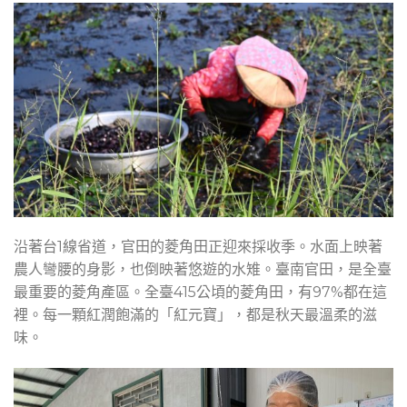
沿著台1線省道，官田的菱角田正迎來採收季。水面上映著
農人彎腰的身影，也倒映著悠遊的水雉。臺南官田，是全臺
最重要的菱角產區。全臺415公頃的菱角田，有97%都在這
裡。每一顆紅潤飽滿的「紅元寶」，都是秋天最溫柔的滋
味。