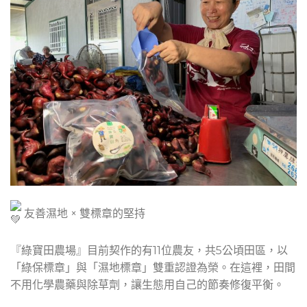
友善濕地 × 雙標章的堅持
『綠寶田農場』目前契作的有11位農友，共5公頃田區，以
「綠保標章」與「濕地標章」雙重認證為榮。在這裡，田間
不用化學農藥與除草劑，讓生態用自己的節奏修復平衡。