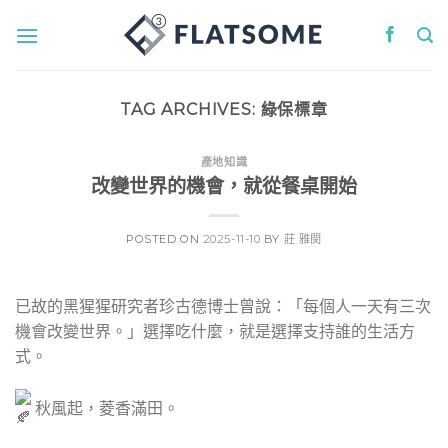
Skip
to
content
TAG ARCHIVES:
綠保標章
產地知識
改變世界的機會，就從餐桌開始
POSTED ON
2025-11-10
BY
莊 雅閔
已故的黑猩猩研究者珍古德博士曾說：「每個人一天有三次
機會改變世界。」選擇吃什麼，就是選擇支持誰的生活方
式。
秋風起，菱香滿田。