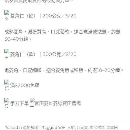
給友善農民最實際的鼓勵與力量。
菱角仁（硬）｜200公克／$120
成熟菱角，澱粉質高、口感鬆軟，適合煮湯或燉煮，約煮
30–40分鐘。
菱角仁（軟）｜300公克／$120
嫩菱角，口感細緻，適合菱角飯或稀飯，約煮10–20分鐘。
滿$2000免運
手刀下單
官田菱雉菱
綠寶田農場
Posted in
產地知識
|
Tagged
官田
,
水雉
,
紅元寶
,
綠保標章
,
綠寶田