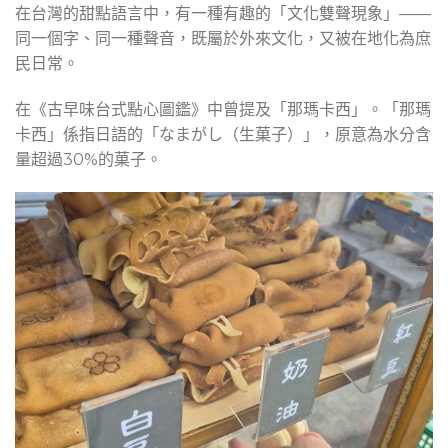
在台灣的甜點語言中，有一種有趣的「文化雙聲現象」——
同一個字、同一種聲音，既屬於外來文化，又被在地化為庶
民日常。
在《古早味台式點心圖鑑》中曾提及「那瑪卡西」。「那瑪
卡西」係指日語的「なまがし（生菓子）」，原意為水分含
量超過30%的菓子。