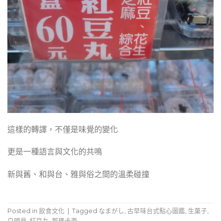
這樣的轉譯，不僅是味覺的變化
更是一種語言與文化的共鳴
新與舊、和與台、雅與俗之間的溫柔碰撞
Posted in
飲食文化
|
Tagged
なまがし
,
古早味台式點心圖鑑
,
生菓子
,
白頭翁
,
紅豆丸
,
那瑪卡西