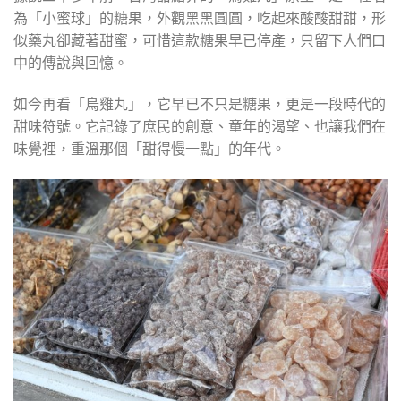
為「小蜜球」的糖果，外觀黑黑圓圓，吃起來酸酸甜甜，形
似藥丸卻藏著甜蜜，可惜這款糖果早已停產，只留下人們口
中的傳說與回憶。
如今再看「烏雞丸」，它早已不只是糖果，更是一段時代的
甜味符號。它記錄了庶民的創意、童年的渴望、也讓我們在
味覺裡，重溫那個「甜得慢一點」的年代。