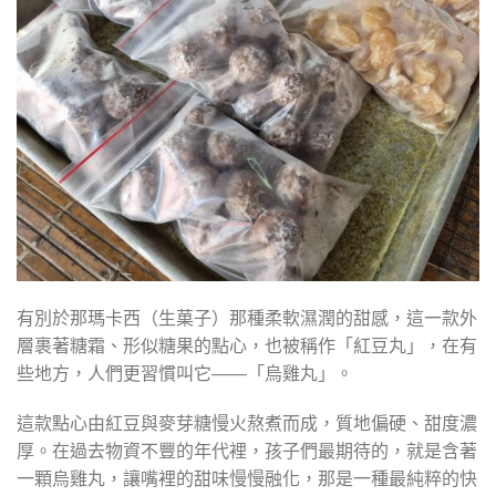
有別於那瑪卡西（生菓子）那種柔軟濕潤的甜感，這一款外
層裹著糖霜、形似糖果的點心，也被稱作「紅豆丸」，在有
些地方，人們更習慣叫它——「烏雞丸」。
這款點心由紅豆與麥芽糖慢火熬煮而成，質地偏硬、甜度濃
厚。在過去物資不豐的年代裡，孩子們最期待的，就是含著
一顆烏雞丸，讓嘴裡的甜味慢慢融化，那是一種最純粹的快