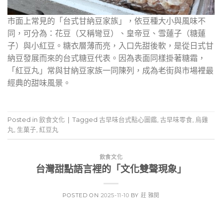
市面上常見的「台式甘納豆家族」，依豆種大小與風味不
同，可分為：花豆（又稱彎豆）、皇帝豆、雪蓮子（糖蓮
子）與小紅豆。糖衣層薄而亮，入口先甜後軟，是從日式甘
納豆發展而來的台式糖豆代表。因為表面同樣掛著糖霜，
「紅豆丸」常與甘納豆家族一同陳列，成為老街與市場裡最
經典的甜味風景。
Posted in
飲食文化
|
Tagged
古早味台式點心圖鑑
,
古早味零食
,
烏雞
丸
,
生菓子
,
紅豆丸
飲食文化
台灣甜點語言裡的「文化雙聲現象」
POSTED ON
2025-11-10
BY
莊 雅閔