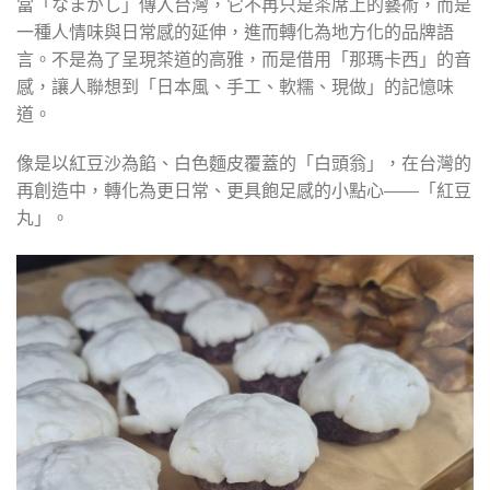
當「なまがし」傳入台灣，它不再只是茶席上的藝術，而是
一種人情味與日常感的延伸，進而轉化為地方化的品牌語
言。不是為了呈現茶道的高雅，而是借用「那瑪卡西」的音
感，讓人聯想到「日本風、手工、軟糯、現做」的記憶味
道。
像是以紅豆沙為餡、白色麵皮覆蓋的「白頭翁」，在台灣的
再創造中，轉化為更日常、更具飽足感的小點心——「紅豆
丸」。