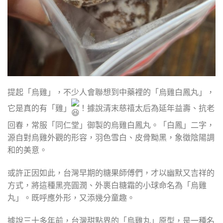
提起「烏雞」，不少人會聯想到中藥裡的「烏雞白鳳丸」，
它是真的有「雞」
！據說清末慈禧太后為延年益壽、抗老
回春，常服「同仁堂」御製的烏雞白鳳丸。「白鳳」二字，
源自對烏雞外觀的形容，羽色雪白、皮骨黝黑，象徵陰陽調
和的美意。
或許正因如此，台灣早期的糖果師傅們，才以幽默又吉祥的
方式，將這種黑亮圓潤、外裹白糖霜的小球命名為「烏雞
丸」。既呼應外形，又添幾分童趣。
據說三十多年前，台灣甜點界的「烏雞丸」原型，是一種名