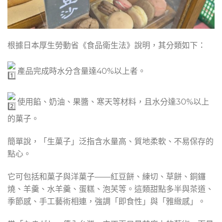
根據日本厚生勞動省《食品衛生法》說明，其分類如下：
產品完成時水分含量達40%以上者。
使用餡、奶油、果醬、寒天等材料，且水分達30%以上
的菓子。
簡單說，「生菓子」泛指含水量高、質地柔軟、不易保存的
點心。
它可包括和菓子與洋菓子——紅豆餅、練切、草餅、銅鑼
燒、羊羹、水羊羹、蛋糕、泡芙等。這類甜點多半與茶道、
季節感、手工藝術相連，強調「即食性」與「雅緻感」。