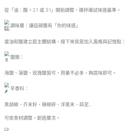
從「油：酸 = 2:1 或 3:1」開始調整，邊拌邊試味道最準。
調味層｜讓這碗醬有「你的味道」
當油和酸建立起主體結構，接下來就是加入風格與記憶點：
鹽類：
海鹽、藻鹽、玫瑰鹽皆可，用量不必多，夠提味即可。
辛香料：
黑胡椒、芥末籽、辣椒碎、洋蔥末、蒜泥…
可依食材調整，創造層次。