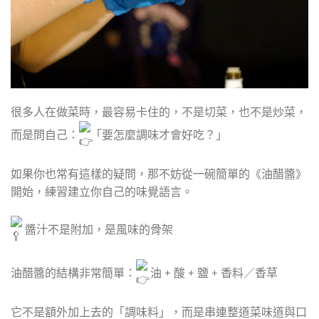
很多人在做菜時，最容易卡住的，不是切菜，也不是炒菜，
而是問自己：
「要怎麼調味才會好吃？」
如果你也常有這樣的疑問，那不妨從一碗簡單的《油醋醬》
開始，練習建立你自己的味覺語言。
醬汁不是附加，是風味的骨架
油醋醬的結構非常簡單：
油 + 酸 + 鹽 + 香料／香草
它不是額外加上去的「調味料」，而是串連整道菜味道與口