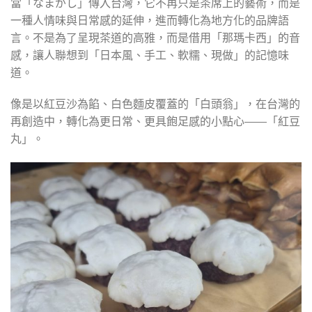
當「なまがし」傳入台灣，它不再只是茶席上的藝術，而是
一種人情味與日常感的延伸，進而轉化為地方化的品牌語
言。不是為了呈現茶道的高雅，而是借用「那瑪卡西」的音
感，讓人聯想到「日本風、手工、軟糯、現做」的記憶味
道。
像是以紅豆沙為餡、白色麵皮覆蓋的「白頭翁」，在台灣的
再創造中，轉化為更日常、更具飽足感的小點心——「紅豆
丸」。