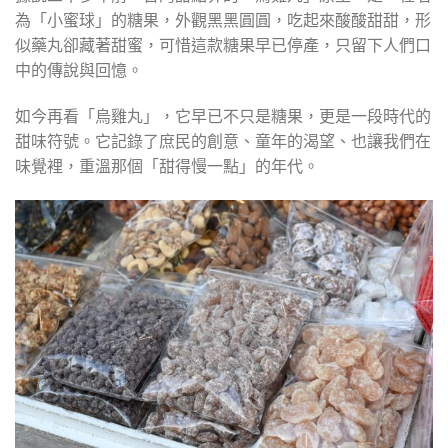
為「小蜜球」的糖果，外觀黑黑圓圓，吃起來酸酸甜甜，形
似藥丸卻藏著甜蜜，可惜這款糖果早已停產，只留下人們口
中的傳說與回憶。
如今再看「烏雞丸」，它早已不只是糖果，更是一段時代的
甜味符號。它記錄了庶民的創意、童年的渴望、也讓我們在
味覺裡，重溫那個「甜得慢一點」的年代。