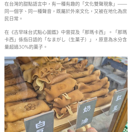
在台灣的甜點語言中，有一種有趣的「文化雙聲現象」——
同一個字、同一種聲音，既屬於外來文化，又被在地化為庶
民日常。
在《古早味台式點心圖鑑》中曾提及「那瑪卡西」。「那瑪
卡西」係指日語的「なまがし（生菓子）」，原意為水分含
量超過30%的菓子。