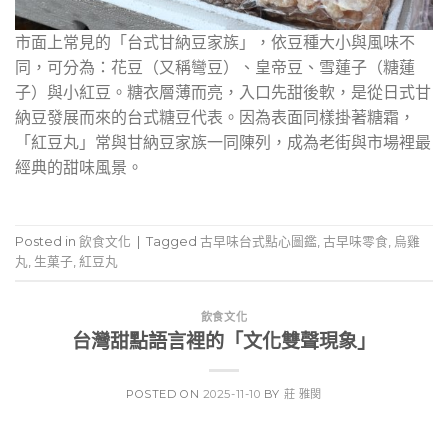
市面上常見的「台式甘納豆家族」，依豆種大小與風味不
同，可分為：花豆（又稱彎豆）、皇帝豆、雪蓮子（糖蓮
子）與小紅豆。糖衣層薄而亮，入口先甜後軟，是從日式甘
納豆發展而來的台式糖豆代表。因為表面同樣掛著糖霜，
「紅豆丸」常與甘納豆家族一同陳列，成為老街與市場裡最
經典的甜味風景。
Posted in
飲食文化
|
Tagged
古早味台式點心圖鑑
,
古早味零食
,
烏雞
丸
,
生菓子
,
紅豆丸
飲食文化
台灣甜點語言裡的「文化雙聲現象」
POSTED ON
2025-11-10
BY
莊 雅閔