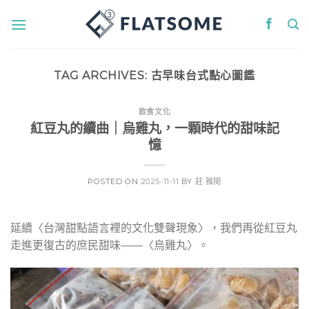
Skip
to
content
TAG ARCHIVES:
古早味台式點心圖鑑
飲食文化
紅豆丸的續曲｜烏雞丸，一顆時代的甜味記
憶
POSTED ON
2025-11-11
BY
莊 雅閔
延
續〈台灣甜點語言裡的文化雙聲現象〉，我們再從紅豆丸
走進更復古的庶民甜味——〈烏雞丸〉。