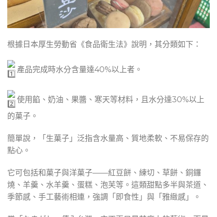
根據日本厚生勞動省《食品衛生法》說明，其分類如下：
產品完成時水分含量達40%以上者。
使用餡、奶油、果醬、寒天等材料，且水分達30%以上
的菓子。
簡單說，「生菓子」泛指含水量高、質地柔軟、不易保存的
點心。
它可包括和菓子與洋菓子——紅豆餅、練切、草餅、銅鑼
燒、羊羹、水羊羹、蛋糕、泡芙等。這類甜點多半與茶道、
季節感、手工藝術相連，強調「即食性」與「雅緻感」。