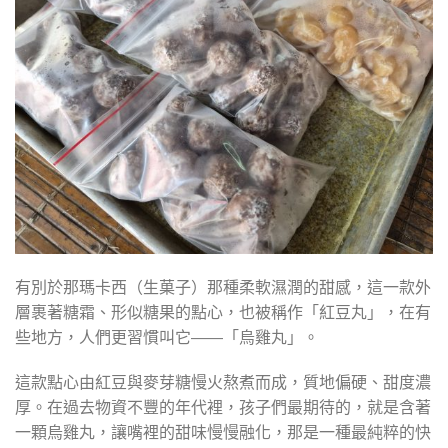
有別於那瑪卡西（生菓子）那種柔軟濕潤的甜感，這一款外
層裹著糖霜、形似糖果的點心，也被稱作「紅豆丸」，在有
些地方，人們更習慣叫它——「烏雞丸」。
這款點心由紅豆與麥芽糖慢火熬煮而成，質地偏硬、甜度濃
厚。在過去物資不豐的年代裡，孩子們最期待的，就是含著
一顆烏雞丸，讓嘴裡的甜味慢慢融化，那是一種最純粹的快