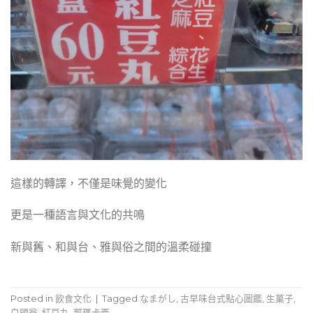
這樣的轉譯，不僅是味覺的變化
更是一種語言與文化的共鳴
新與舊、和與台、雅與俗之間的溫柔碰撞
Posted in
飲食文化
|
Tagged
なまがし
,
古早味台式點心圖鑑
,
生菓子
,
白頭翁
,
紅豆丸
,
那瑪卡西