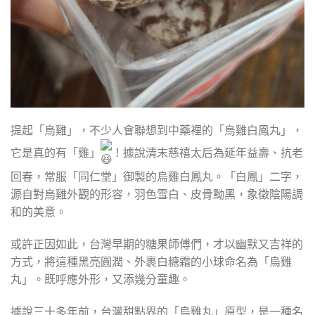
提起「烏雞」，不少人會聯想到中藥裡的「烏雞白鳳丸」，
它是真的有「雞」
！據說清末慈禧太后為延年益壽、抗老
回春，常服「同仁堂」御製的烏雞白鳳丸。「白鳳」二字，
源自對烏雞外觀的形容，羽色雪白、皮骨黝黑，象徵陰陽調
和的美意。
或許正因如此，台灣早期的糖果師傅們，才以幽默又吉祥的
方式，將這種黑亮圓潤、外裹白糖霜的小球命名為「烏雞
丸」。既呼應外形，又添幾分童趣。
據說三十多年前，台灣甜點界的「烏雞丸」原型，是一種名